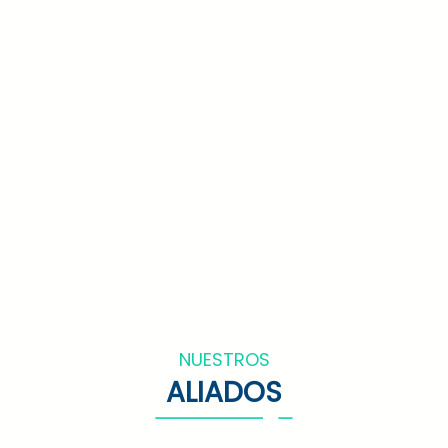
adaptación climática. La gestión del cambio
climático en las organizaciones toma una
mayor relevancia y busca un real aporte en la
reducción de emisiones de GEI que además
impacte en la estrategia corporativa desde la
ejecución de proyectos de eficiencia en el uso
de los recursos y la energía.
NUESTROS
ALIADOS