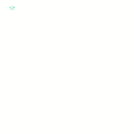
Línea académica
Cambio Climático
Certificación emitida por la Corporación Ambiental
Empresarial
El curso propone avanzar sobre los
fundamentos del cambio climático que incide
en los ecosistemas, las comunidades y las
organizaciones. Y como los empresarios deben
conocer instrumentos y acciones para ser
implementadas en torno a la mitigación y