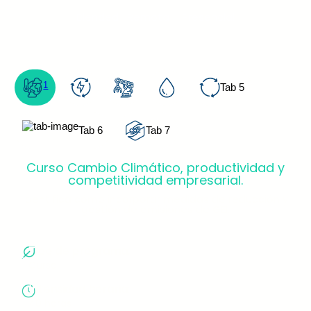
Blended -Remota – Presencial
1
Tab 5
Tab 6
Tab 7
Curso Cambio Climático, productividad y
competitividad empresarial.
Identifica cómo incorporar medidas de reducción y
gestión de emisiones de GEI.
Tipo de programa:
Curso
Intensidad horaria:
40 horas